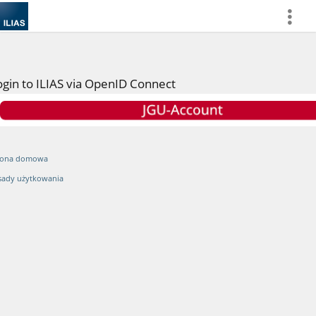
more
ogin to ILIAS via OpenID Connect
rona domowa
sady użytkowania