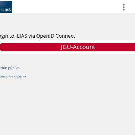
more
ogin to ILIAS via OpenID Connect
cción pública
uerdo de usuario