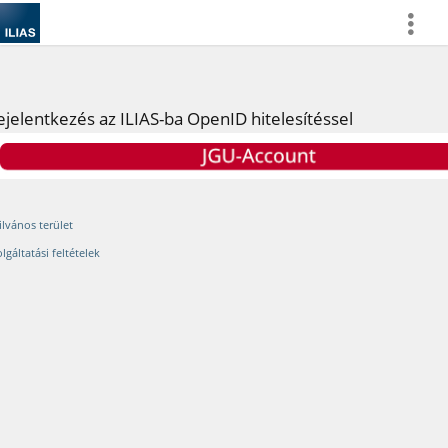
more
ejelentkezés az ILIAS-ba OpenID hitelesítéssel
ilvános terület
lgáltatási feltételek