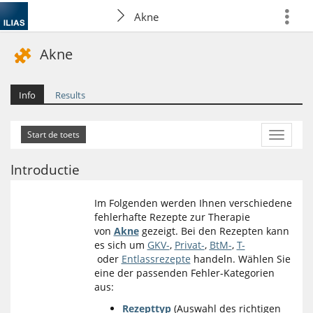
Akne
more
Akne
Info
Results
More
Actions
Introductie
Im Folgenden werden Ihnen verschiedene
fehlerhafte Rezepte zur Therapie
von
Akne
gezeigt. Bei den Rezepten kann
es sich um
GKV-
,
Privat-
,
BtM-
,
T-
oder
Entlassrezepte
handeln. Wählen Sie
eine der passenden Fehler-Kategorien
aus:
Rezepttyp
(Auswahl des richtigen