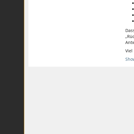
Dass
„Rüc
Antw
Viel
Show