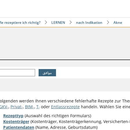
ie rezeptiere ich richtig?
LERNEN
nach Indikation
Akne
olgenden werden Ihnen verschiedene fehlerhafte Rezepte zur The
GKV-
,
Privat-
,
BtM-
,
T-
oder
Entlassrezepte
handeln. Wählen Sie eine
Rezepttyp
(Auswahl des richtigen Formulars)
Kostenträger
(Kostenträger, Kostenträgerkennung, Versicherten-N
Patientendaten
(Name, Adresse, Geburtsdatum)