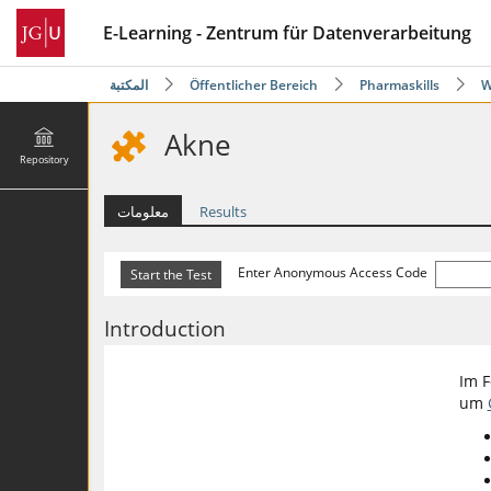
E-Learning - Zentrum für Datenverarbeitung
W
Pharmaskills
Öffentlicher Bereich
المكتبة
Akne
Repository
Results
معلومات
Enter Anonymous Access Code
Introduction
Im F
um