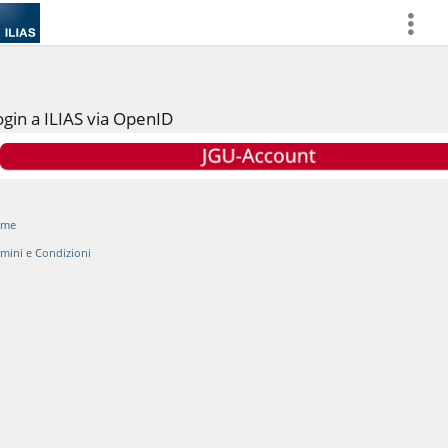
more
ogin a ILIAS via OpenID
ome
rmini e Condizioni