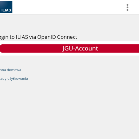
more
ogin to ILIAS via OpenID Connect
rona domowa
sady użytkowania