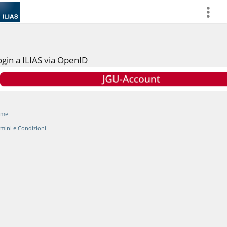
more
ogin a ILIAS via OpenID
ome
rmini e Condizioni