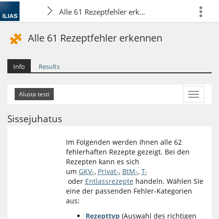
Alle 61 Rezeptfehler erkennen
more
Alle 61 Rezeptfehler erkennen
Info
Results
More
Actions
Sissejuhatus
Im Folgenden werden Ihnen alle 62
fehlerhaften Rezepte gezeigt. Bei den
Rezepten kann es sich
um
GKV-
,
Privat-
,
BtM-
,
T-
oder
Entlassrezepte
handeln. Wählen Sie
eine der passenden Fehler-Kategorien
aus:
Rezepttyp
(Auswahl des richtigen