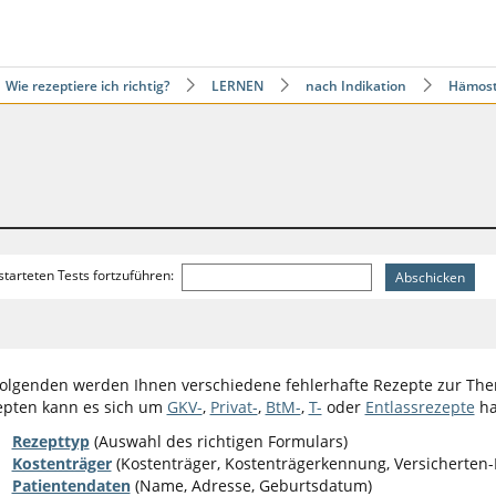
Wie rezeptiere ich richtig?
LERNEN
nach Indikation
Hämost
tarteten Tests fortzuführen:
olgenden werden Ihnen verschiedene fehlerhafte Rezepte zur The
epten kann es sich um
GKV-
,
Privat-
,
BtM-
,
T-
oder
Entlassrezepte
ha
Rezepttyp
(Auswahl des richtigen Formulars)
Kostenträger
(Kostenträger, Kostenträgerkennung, Versicherten-N
Patientendaten
(Name, Adresse, Geburtsdatum)