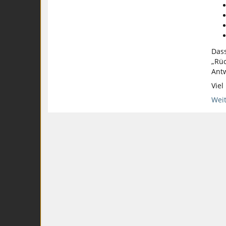
Dass
„Rüc
Antw
Viel
Weit