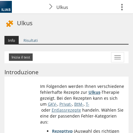
Ulkus
more
Ulkus
Info
Risultati
More
Actions
Introduzione
Im Folgenden werden Ihnen verschiedene
fehlerhafte Rezepte zur
Ulkus
-Therapie
gezeigt. Bei den Rezepten kann es sich
um
GKV-
,
Privat-
,
BtM-
,
T-
oder
Entlassrezepte
handeln. Wählen Sie
eine der passenden Fehler-Kategorien
aus:
Rezepttyp
(Auswahl des richtigen