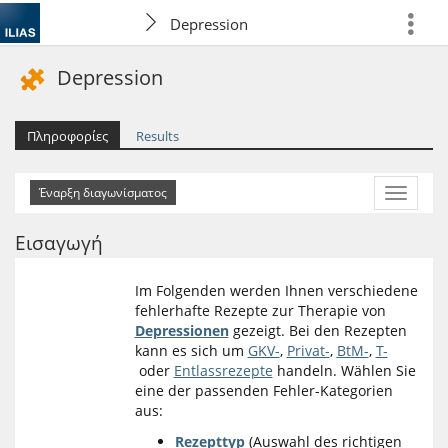
Depression
more
Depression
Πληροφορίες
Results
More
Actions
Εισαγωγή
Im Folgenden werden Ihnen verschiedene
fehlerhafte Rezepte zur Therapie von
Depressionen
gezeigt. Bei den Rezepten
kann es sich um
GKV-
,
Privat-
,
BtM-
,
T-
oder
Entlassrezepte
handeln. Wählen Sie
eine der passenden Fehler-Kategorien
aus:
Rezepttyp
(Auswahl des richtigen