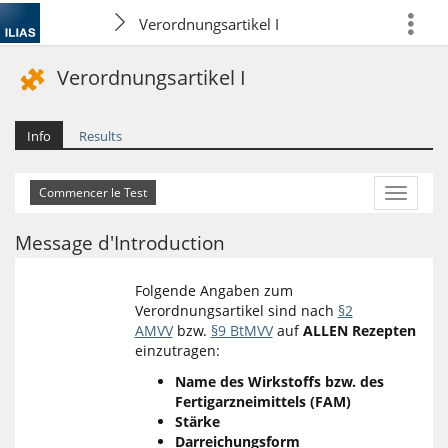
Verordnungsartikel I
more
Verordnungsartikel I
Info
Results
More
Actions
Message d'Introduction
Folgende Angaben zum
Verordnungsartikel sind nach
§2
AMVV
bzw.
§9 BtMVV
auf
ALLEN Rezepten
einzutragen:
Name des Wirkstoffs bzw. des
Fertigarzneimittels (FAM)
Stärke
Darreichungsform