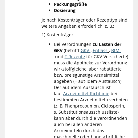
Packungsgröße
Dosierung
Je nach Kostenträger oder Rezepttyp sind
weitere Angaben erforderlich, z. B.:
1) Kostenträger
Bei Verordnungen
zu
Lasten der
GKV
(betrifft
GKV-
,
Entlass
-
,
BtM-
und
T-Rezepte
für GKV-Versicherte)
muss die Apotheke zur Verordnung
wirkstoffgleiche, aber rabattierte
bzw. preisgünstige Arzneimittel
abgeben (= aut-idem-Austausch).
Der aut-idem-Austausch ist
laut
Arzneimittel-Richtlinie
bei
bestimmten Arzneimitteln verboten
(z. B. Phenprocoumon, Ciclosporin,
s. Substitutionsausschlussliste),
kann aber durch die Verordnenden
auch bei allen anderen
Arzneimitteln durch das
maschinelle oder handschriftliche