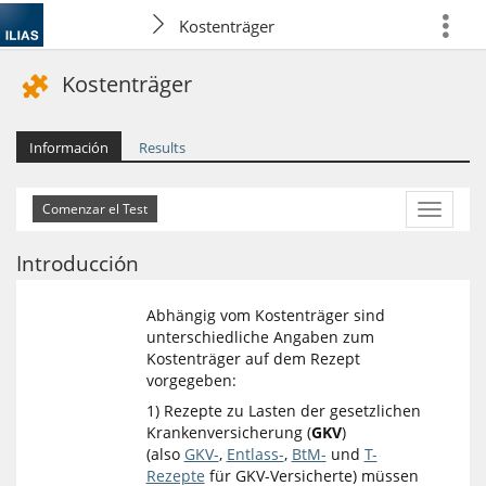
Kostenträger
more
Kostenträger
Información
Results
More
Actions
Introducción
Abhängig vom Kostenträger sind
unterschiedliche Angaben zum
Kostenträger auf dem Rezept
vorgegeben:
1) Rezepte zu Lasten der gesetzlichen
Krankenversicherung (
GKV
)
(also
GKV-
,
Entlass-
,
BtM-
und
T-
Rezepte
für GKV-Versicherte) müssen