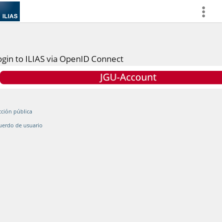
more
ogin to ILIAS via OpenID Connect
cción pública
uerdo de usuario