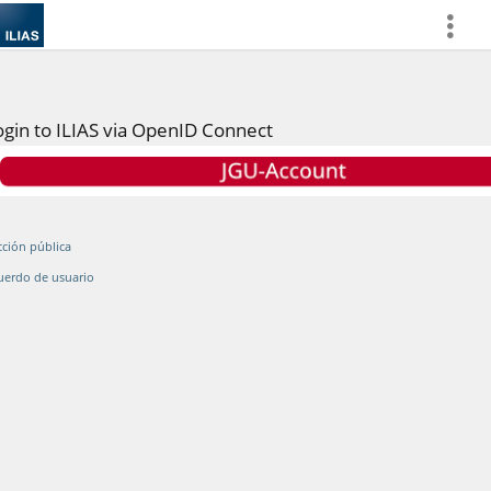
more
ogin to ILIAS via OpenID Connect
cción pública
uerdo de usuario