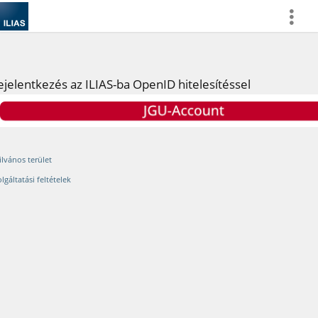
more
ejelentkezés az ILIAS-ba OpenID hitelesítéssel
ilvános terület
lgáltatási feltételek