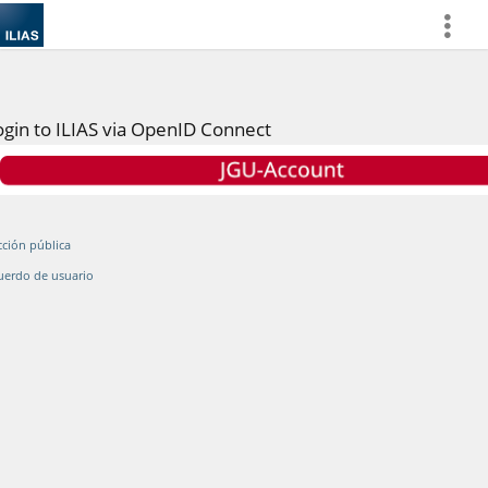
more
ogin to ILIAS via OpenID Connect
cción pública
uerdo de usuario