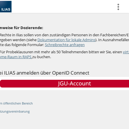
more
nweise für Dozierende:
Rechte in Ilias sollen von den zuständigen Personen in den Fachbereichen/
rgeben werden (siehe
Dokumentation für lokale Admins
).
In Ausnahmefällen
tte das folgende Formular:
Schreibrechte anfragen
 Für Probeklausuren mit mehr als 50 Teilnehmenden bitten wir Sie, einen
vir
me-Raum in RAPS
zu buchen.
ei ILIAS anmelden über OpenID Connect
m öffentlichen Bereich
tzungsvereinbarung