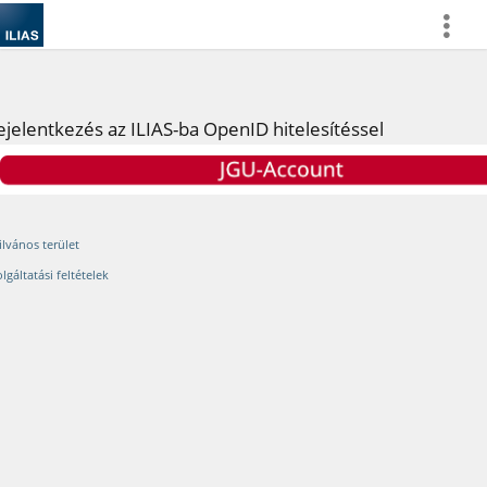
more
ejelentkezés az ILIAS-ba OpenID hitelesítéssel
ilvános terület
lgáltatási feltételek