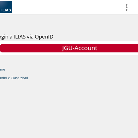
more
ogin a ILIAS via OpenID
ome
rmini e Condizioni