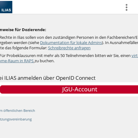
more
nweise für Dozierende:
Rechte in Ilias sollen von den zuständigen Personen in den Fachbereichen/
rgeben werden (siehe
Dokumentation für lokale Admins
).
In Ausnahmefällen
tte das folgende Formular:
Schreibrechte anfragen
 Für Probeklausuren mit mehr als 50 Teilnehmenden bitten wir Sie, einen
vir
me-Raum in RAPS
zu buchen.
ei ILIAS anmelden über OpenID Connect
m öffentlichen Bereich
tzungsvereinbarung