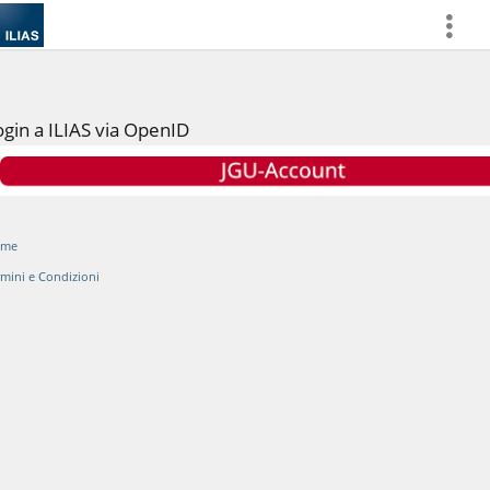
more
ogin a ILIAS via OpenID
ome
rmini e Condizioni