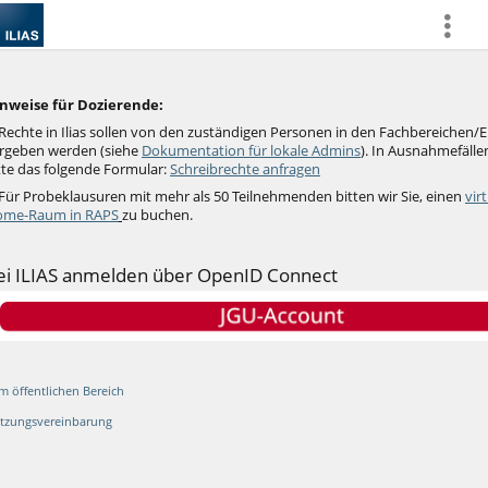
more
nweise für Dozierende:
Rechte in Ilias sollen von den zuständigen Personen in den Fachbereichen/
rgeben werden (siehe
Dokumentation für lokale Admins
).
In Ausnahmefällen
tte das folgende Formular:
Schreibrechte anfragen
 Für Probeklausuren mit mehr als 50 Teilnehmenden bitten wir Sie, einen
vir
me-Raum in RAPS
zu buchen.
ei ILIAS anmelden über OpenID Connect
m öffentlichen Bereich
tzungsvereinbarung