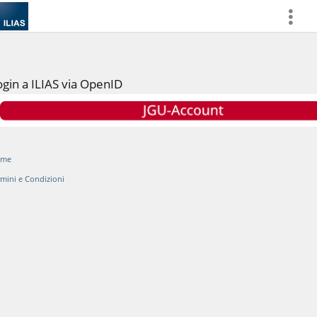
more
ogin a ILIAS via OpenID
ome
rmini e Condizioni