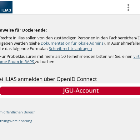
more
nweise für Dozierende:
Rechte in Ilias sollen von den zuständigen Personen in den Fachbereichen/
rgeben werden (siehe
Dokumentation für lokale Admins
).
In Ausnahmefällen
tte das folgende Formular:
Schreibrechte anfragen
 Für Probeklausuren mit mehr als 50 Teilnehmenden bitten wir Sie, einen
vir
me-Raum in RAPS
zu buchen.
ei ILIAS anmelden über OpenID Connect
m öffentlichen Bereich
tzungsvereinbarung