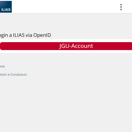
more
ogin a ILIAS via OpenID
ome
rmini e Condizioni