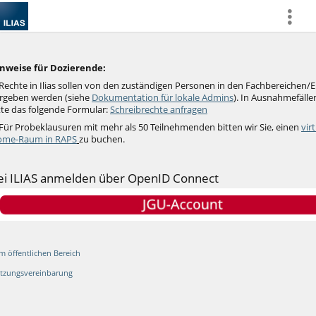
more
nweise für Dozierende:
Rechte in Ilias sollen von den zuständigen Personen in den Fachbereichen/
rgeben werden (siehe
Dokumentation für lokale Admins
).
In Ausnahmefällen
tte das folgende Formular:
Schreibrechte anfragen
 Für Probeklausuren mit mehr als 50 Teilnehmenden bitten wir Sie, einen
vir
me-Raum in RAPS
zu buchen.
ei ILIAS anmelden über OpenID Connect
m öffentlichen Bereich
tzungsvereinbarung