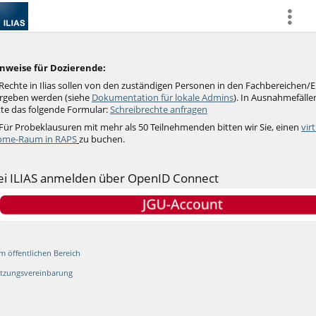
more
nweise für Dozierende:
Rechte in Ilias sollen von den zuständigen Personen in den Fachbereichen/
rgeben werden (siehe
Dokumentation für lokale Admins
).
In Ausnahmefällen
tte das folgende Formular:
Schreibrechte anfragen
 Für Probeklausuren mit mehr als 50 Teilnehmenden bitten wir Sie, einen
vir
me-Raum in RAPS
zu buchen.
ei ILIAS anmelden über OpenID Connect
m öffentlichen Bereich
tzungsvereinbarung