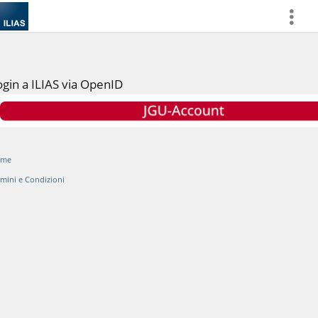
more
ogin a ILIAS via OpenID
ome
rmini e Condizioni