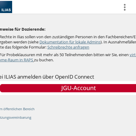
more
nweise für Dozierende:
Rechte in Ilias sollen von den zuständigen Personen in den Fachbereichen/
rgeben werden (siehe
Dokumentation für lokale Admins
).
In Ausnahmefällen
tte das folgende Formular:
Schreibrechte anfragen
 Für Probeklausuren mit mehr als 50 Teilnehmenden bitten wir Sie, einen
vir
me-Raum in RAPS
zu buchen.
ei ILIAS anmelden über OpenID Connect
m öffentlichen Bereich
tzungsvereinbarung