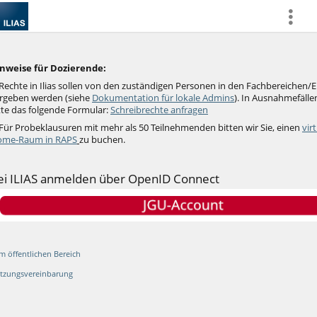
more
nweise für Dozierende:
Rechte in Ilias sollen von den zuständigen Personen in den Fachbereichen/
rgeben werden (siehe
Dokumentation für lokale Admins
).
In Ausnahmefällen
tte das folgende Formular:
Schreibrechte anfragen
 Für Probeklausuren mit mehr als 50 Teilnehmenden bitten wir Sie, einen
vir
me-Raum in RAPS
zu buchen.
ei ILIAS anmelden über OpenID Connect
m öffentlichen Bereich
tzungsvereinbarung