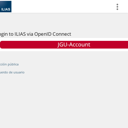
more
ogin to ILIAS via OpenID Connect
cción pública
uerdo de usuario