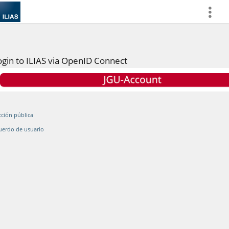
more
ogin to ILIAS via OpenID Connect
cción pública
uerdo de usuario