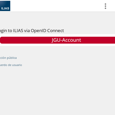
more
ogin to ILIAS via OpenID Connect
cción pública
uerdo de usuario