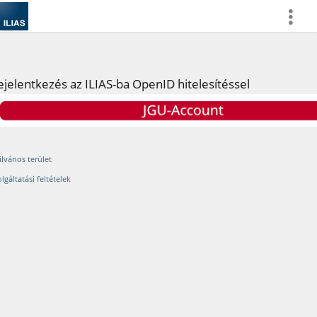
more
ejelentkezés az ILIAS-ba OpenID hitelesítéssel
ilvános terület
lgáltatási feltételek