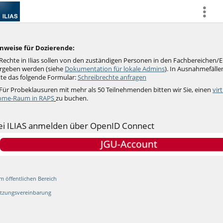
more
nweise für Dozierende:
Rechte in Ilias sollen von den zuständigen Personen in den Fachbereichen/
rgeben werden (siehe
Dokumentation für lokale Admins
).
In Ausnahmefällen
tte das folgende Formular:
Schreibrechte anfragen
 Für Probeklausuren mit mehr als 50 Teilnehmenden bitten wir Sie, einen
vir
me-Raum in RAPS
zu buchen.
ei ILIAS anmelden über OpenID Connect
m öffentlichen Bereich
tzungsvereinbarung