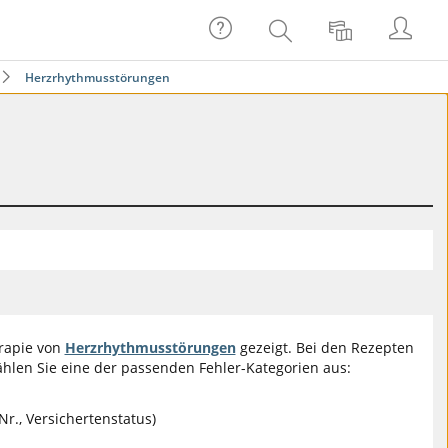
Não
Login
Adicionar
Objeto(s)
wiki
recuperado(s).
Herzrhythmusstörungen
enviou
qualquer
ficheiro.
rapie von
Herzrhythmusstörungen
gezeigt. Bei den Rezepten
len Sie eine der passenden Fehler-Kategorien aus:
r., Versichertenstatus)