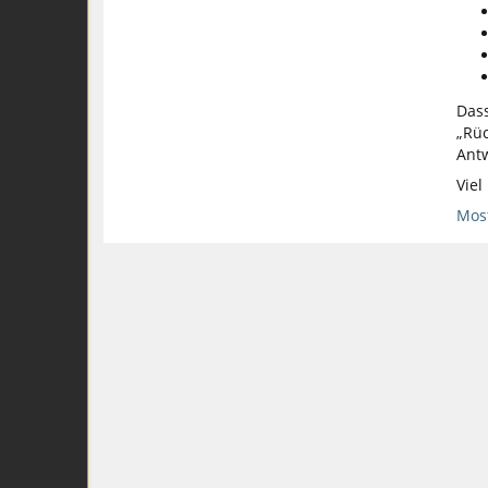
Dass
„Rüc
Antw
Viel
Most