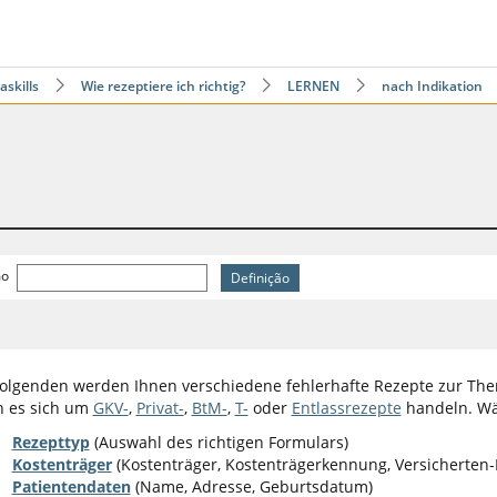
skills
Wie rezeptiere ich richtig?
LERNEN
nach Indikation
n
mo
olgenden werden Ihnen verschiedene fehlerhafte Rezepte zur The
n es sich um
GKV-
,
Privat-
,
BtM-
,
T-
oder
Entlassrezepte
handeln. Wäh
Rezepttyp
(Auswahl des richtigen Formulars)
Kostenträger
(Kostenträger, Kostenträgerkennung, Versicherten-N
Patientendaten
(Name, Adresse, Geburtsdatum)