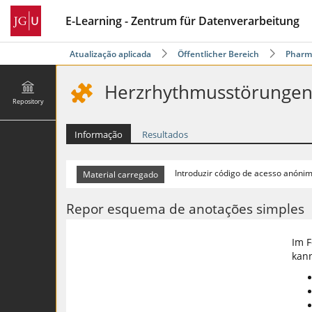
E-Learning - Zentrum für Datenverarbeitung
Atualização aplicada
Öffentlicher Bereich
Pharma
Herzrhythmusstörunge
Repository
Informação
Resultados
Introduzir código de acesso anóni
Repor esquema de anotações simples
Im F
kan